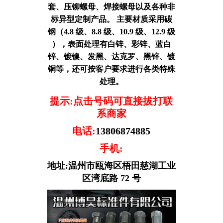
套、压铆螺母、焊接螺母以及各种非
标异型定制产品。 主要材质采用碳
钢（4.8 级、8.8 级、10.9 级、12.9 级
），表面处理有白锌、彩锌、蓝白
锌、镀镍、发黑、达克罗、黑锌、镀
铜等，还可按客户要求进行各类特殊
处理。
提示:点击号码可直接拔打联
系商家
电话:
13806874885
手机:
地址:温州市瓯海区梧田慈湖工业
区湾底路 72 号