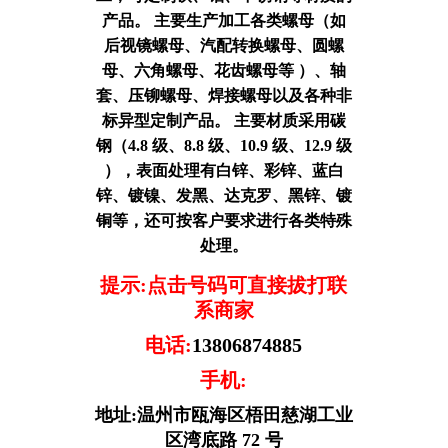
产品。 主要生产加工各类螺母（如
后视镜螺母、汽配转换螺母、圆螺
母、六角螺母、花齿螺母等 ）、轴
套、压铆螺母、焊接螺母以及各种非
标异型定制产品。 主要材质采用碳
钢（4.8 级、8.8 级、10.9 级、12.9 级
），表面处理有白锌、彩锌、蓝白
锌、镀镍、发黑、达克罗、黑锌、镀
铜等，还可按客户要求进行各类特殊
处理。
提示:点击号码可直接拔打联
系商家
电话:
13806874885
手机:
地址:温州市瓯海区梧田慈湖工业
区湾底路 72 号